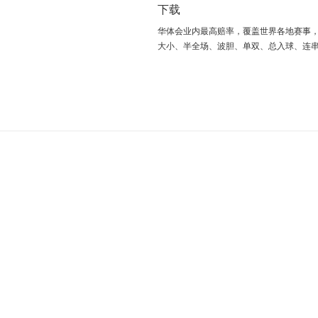
下载
华体会业内最高赔率，覆盖世界各地赛事
大小、半全场、波胆、单双、总入球、连